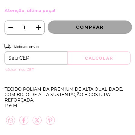
Atenção, última peça!
ALTERAR CEP
Entregas para o CEP:
Meios de envio
CALCULAR
Não sei meu CEP
TECIDO POLIAMIDA PREMIUM DE ALTA QUALIDADE,
COM BOJO DE ALTA SUSTENTAÇÃO E COSTURA
REFORÇADA.
P e M