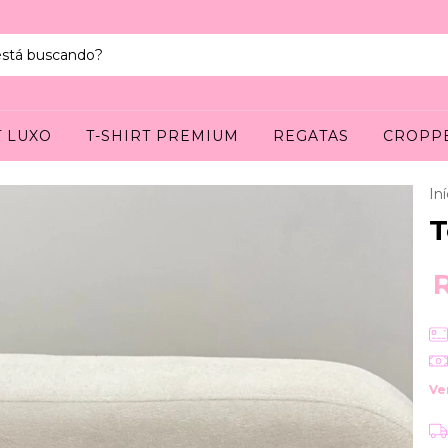
T LUXO
T-SHIRT PREMIUM
REGATAS
CROPP
Iní
T
Ve