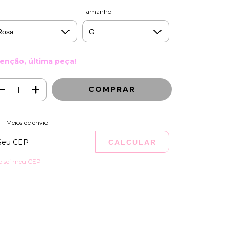
r
Tamanho
enção, última peça!
ALTERAR CEP
regas para o CEP:
Meios de envio
CALCULAR
o sei meu CEP