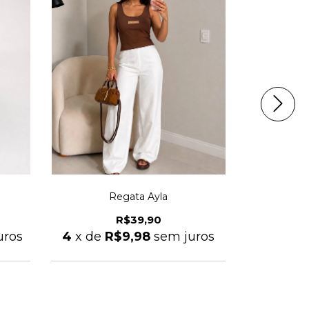
Regata Ayla
Short 
R$39,90
uros
4
x de
R$9,98
sem juros
4
x de
R