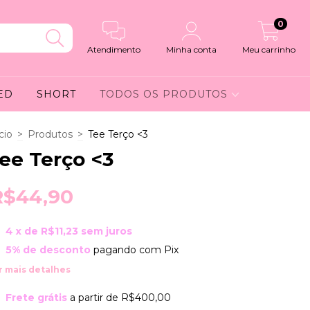
0
Atendimento
Minha conta
Meu carrinho
ED
SHORT
TODOS OS PRODUTOS
cio
>
Produtos
>
Tee Terço <3
ee Terço <3
R$44,90
4
x de
R$11,23
sem juros
5% de desconto
pagando com Pix
r mais detalhes
Frete grátis
a partir de
R$400,00