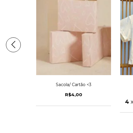
alonê
Sacola/ Cartão <3
R$4,00
em juros
4