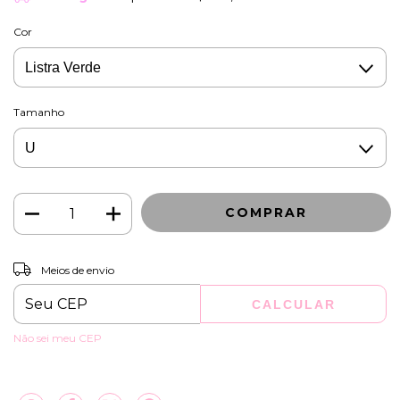
Cor
Tamanho
ALTERAR CEP
Entregas para o CEP:
Meios de envio
CALCULAR
Não sei meu CEP