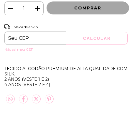
ALTERAR CEP
Entregas para o CEP:
Meios de envio
CALCULAR
Não sei meu CEP
TECIDO ALGODÃO PREMIUM DE ALTA QUALIDADE COM
SILK.
2 ANOS (VESTE 1 E 2)
4 ANOS (VESTE 2 E 4)