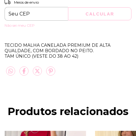
ALTERAR CEP
Entregas para o CEP:
Meios de envio
CALCULAR
Não sei meu CEP
TECIDO MALHA CANELADA PREMIUM DE ALTA
QUALDADE, COM BORDADO NO PEITO.
TAM ÚNICO (VESTE DO 38 AO 42)
Produtos relacionados