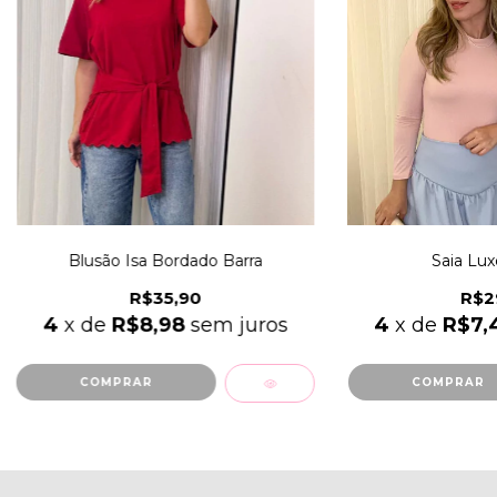
Blusão Isa Bordado Barra
Saia Lux
R$35,90
R$2
4
x de
R$8,98
sem juros
4
x de
R$7,
COMPRAR
COMPRAR