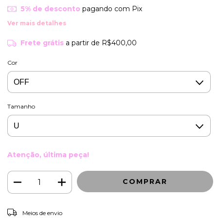
5% de desconto
pagando com Pix
Ver mais detalhes
Frete grátis
a partir de
R$400,00
Cor
Tamanho
Atenção, última peça!
ALTERAR CEP
Entregas para o CEP:
Meios de envio